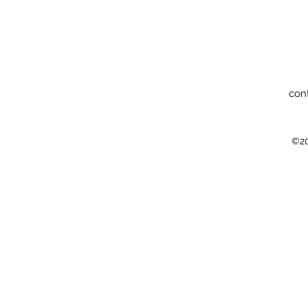
con
©20